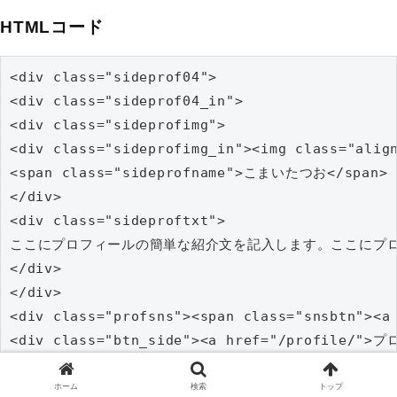
HTMLコード
<div class="sideprof04">

<div class="sideprof04_in">

<div class="sideprofimg">

<div class="sideprofimg_in"><img class="align
<span class="sideprofname">こまいたつお</span>

</div>

<div class="sideproftxt">

ここにプロフィールの簡単な紹介文を記入します。ここにプロフィール
</div>

</div>

<div class="profsns"><span class="snsbtn"><a
<div class="btn_side"><a href="/profile/"
</div>
ホーム
検索
トップ