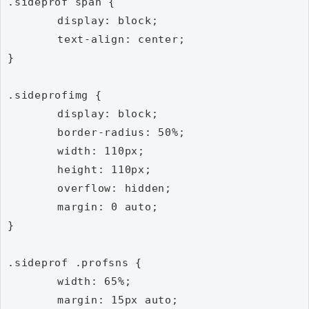
.sideprof span {

	display: block;

	text-align: center;

}

.sideprofimg {

	display: block;

	border-radius: 50%;

	width: 110px;

	height: 110px;

	overflow: hidden;

	margin: 0 auto;

}

.sideprof .profsns {

	width: 65%;

	margin: 15px auto;
