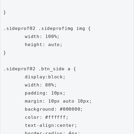
}

.sideprof02 .sideprofimg img {

	width: 100%;

	height: auto;

}

.sideprof02 .btn_side a {

	display:block;

	width: 80%;

	padding: 10px;

	margin: 10px auto 10px;

	background: #000000;

	color: #ffffff;

	text-align:center;

	border-radius: 4px;
