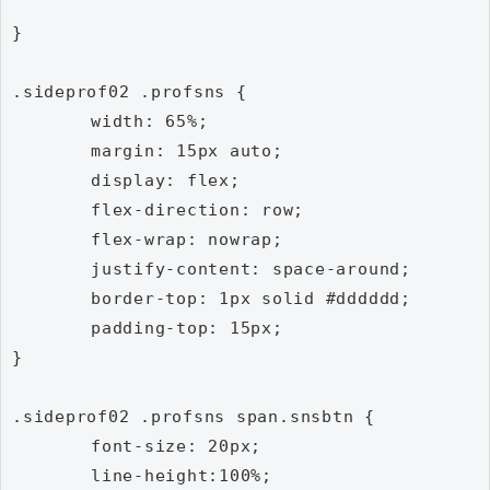
}

.sideprof02 .profsns {

	width: 65%;

	margin: 15px auto;

	display: flex;

	flex-direction: row;

	flex-wrap: nowrap;

	justify-content: space-around;

	border-top: 1px solid #dddddd;

	padding-top: 15px;

}

.sideprof02 .profsns span.snsbtn {

	font-size: 20px;

	line-height:100%;
