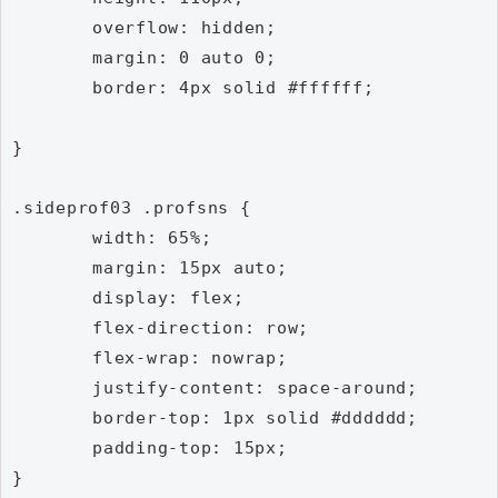
	overflow: hidden;

	margin: 0 auto 0;

	border: 4px solid #ffffff;

}

.sideprof03 .profsns {

	width: 65%;

	margin: 15px auto;

	display: flex;

	flex-direction: row;

	flex-wrap: nowrap;

	justify-content: space-around;

	border-top: 1px solid #dddddd;

	padding-top: 15px;

}
