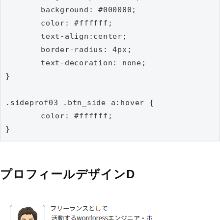
	background: #000000;

	color: #ffffff;

	text-align:center;

	border-radius: 4px;

	text-decoration: none;

}

.sideprof03 .btn_side a:hover {

	color: #ffffff;

}
プロフィールデザインD