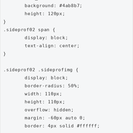
	background: #4ab8b7;

	height: 120px;

}

.sideprof02 span {

	display: block;

	text-align: center;

}

.sideprof02 .sideprofimg {

	display: block;

	border-radius: 50%;

	width: 110px;

	height: 110px;

	overflow: hidden;

	margin: -60px auto 0;

	border: 4px solid #ffffff;
