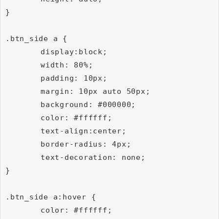
}

.btn_side a {

	display:block;

	width: 80%;

	padding: 10px;

	margin: 10px auto 50px;

	background: #000000;

	color: #ffffff;

	text-align:center;

	border-radius: 4px;

	text-decoration: none;

}

.btn_side a:hover {

	color: #ffffff;
