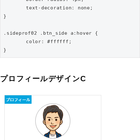
	text-decoration: none;

}

.sideprof02 .btn_side a:hover {

	color: #ffffff;

}
プロフィールデザインC