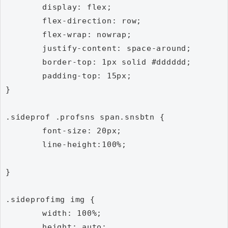
	display: flex;

	flex-direction: row;

	flex-wrap: nowrap;

	justify-content: space-around;

	border-top: 1px solid #dddddd;

	padding-top: 15px;

}

.sideprof .profsns span.snsbtn {

	font-size: 20px;

	line-height:100%;

}

.sideprofimg img {

	width: 100%;

	height: auto;
