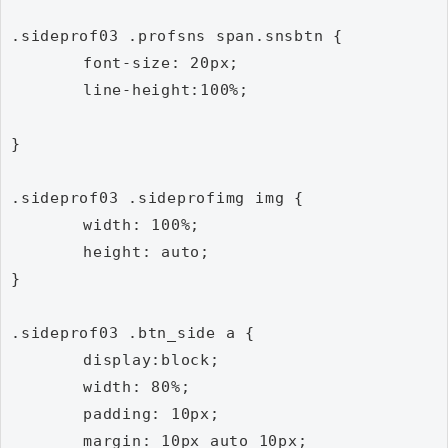
.sideprof03 .profsns span.snsbtn {

	font-size: 20px;

	line-height:100%;

}

.sideprof03 .sideprofimg img {

	width: 100%;

	height: auto;

}

.sideprof03 .btn_side a {

	display:block;

	width: 80%;

	padding: 10px;

	margin: 10px auto 10px;
