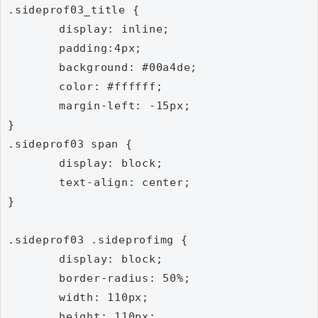
.sideprof03_title {

	display: inline;

	padding:4px;

	background: #00a4de;

	color: #ffffff;

	margin-left: -15px;

}

.sideprof03 span {

	display: block;

	text-align: center;

}

.sideprof03 .sideprofimg {

	display: block;

	border-radius: 50%;

	width: 110px;

	height: 110px;
